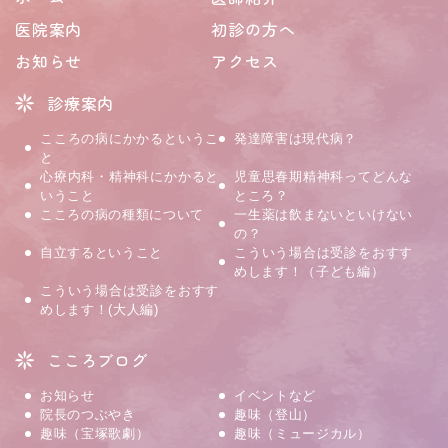
医院案内
初診の方へ
お知らせ
アクセス
診療案内
こころの病にかかるというこ
発達障害は現代病？
と
心療内科・精神科にかかると
児童思春期精神科ってどんな
いうこと
ところ？
こころの病の種類について
一生薬は飲まないといけない
の？
自立するということ
こういう場合は受診をおすす
めします！（子ども編）
こういう場合は受診をおすす
めします！(大人編)
こころブログ
お知らせ
イベントなど
院長のつぶやき
趣味（登山）
趣味（宝塚歌劇）
趣味（ミュージカル）