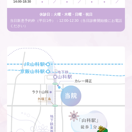
14:00-18:30
●
／
●
／
●
●
／
休診日：火曜・木曜・日曜・祝日
当日新患予約枠（平日1件）：12:00-12:30（当日診療開始後にお電話
ください）