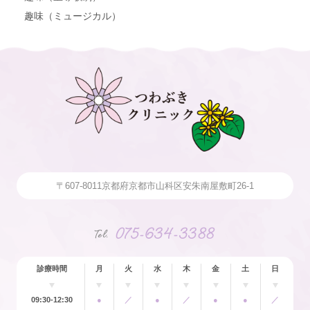
趣味（ミュージカル）
〒607-8011
京都府京都市山科区安朱南屋敷町26-1
075-634-3388
Tel.
診療時間
月
火
水
木
金
土
日
09:30-12:30
●
／
●
／
●
●
／